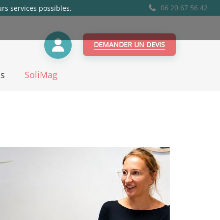
06 20 67 56 42
urs services possibles.
DEMANDER UN DEVIS
s
SoliMag