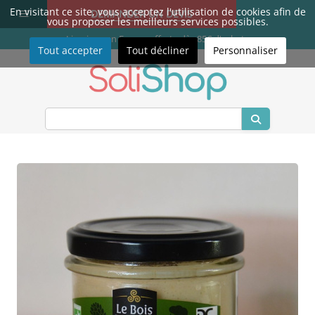
≡
Menu
En visitant ce site, vous acceptez l'utilisation de cookies afin de
DEMANDER UN DEVIS
vous proposer les meilleurs services possibles.
Livraison en France offerte dès 85€ d'achats
Tout accepter
Tout décliner
Personnaliser